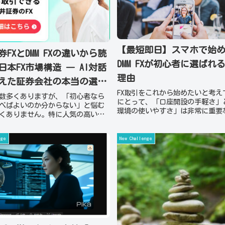
【最短即日】スマホで始め
FXとDMM FXの違いから読
DMM FXが初心者に選ばれ
日本FX市場構造 ― AI対話
理由
えた証券会社の本当の選び
FX取引をこれから始めたいと考え
は数多くありますが、「初心者なら
にとって、「口座開設の手軽さ」
べばよいのか分からない」と悩む
環境の使いやすさ」は非常に重要
くありません。特に人気の高い松
トです。特に相場は24時間動くた
XとDMM FXは、それぞれ異なる強み
に時間がかかるサービスでは取引
います。少額から始めたい人に向
を逃してしまう可能性もあります
nge
New Challenge
のか、それとも取引ツールやスピ
では、ス...