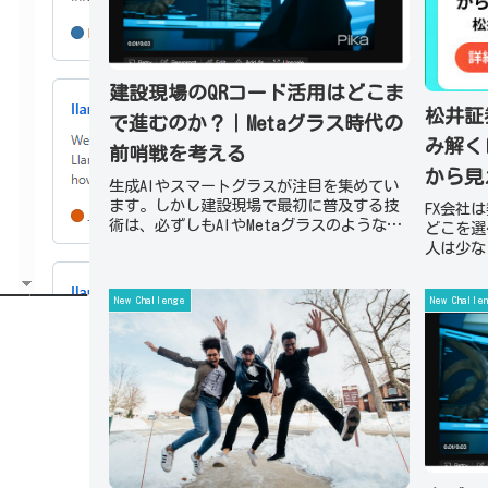
建設現場のQRコード活用はどこま
松井証券
で進むのか？｜Metaグラス時代の
み解く
前哨戦を考える
から見
生成AIやスマートグラスが注目を集めてい
方
ます。しかし建設現場で最初に普及する技
FX会社
術は、必ずしもAIやMetaグラスのような高
どこを選
度な機器ではないかもしれません。むしろ
人は少な
現場を大きく変える可能性を秘めているの
井証券F
は、私たちが日常的に見かけるQRコードで
を持って
New Challenge
New Challe
す...
いている
ー...