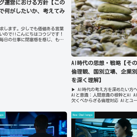
グ運営における方針【この
で何がしたいか、考えてみ
求します。少しでも価値ある言葉
いので!!こんにちはコウジです！
毎日の仕事に閉塞感を感じ、もっ
た働き方を模索していませんか？
ては同じような状況に悩み、どう
分の夢に近づけるかを考えていま
...
AI時代の思想・戦略【そ
倫理観、国別立場、企業
を深く理解】
▶ AI時代の考え方を深めたい方へ
AIと意識：人間意識の根幹とAI A
欠くべからざる倫理対応 AIとユ
ベーシックインカム時代のAIAI社会
の時代：人間はAIの奴隷になるか
nge
New Challenge
解するAIを総務省が...