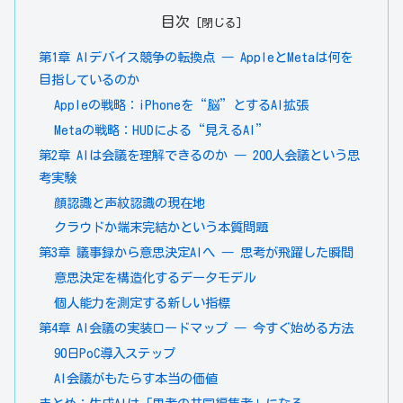
目次
第1章 AIデバイス競争の転換点 ― AppleとMetaは何を
目指しているのか
Appleの戦略：iPhoneを“脳”とするAI拡張
Metaの戦略：HUDによる“見えるAI”
第2章 AIは会議を理解できるのか ― 200人会議という思
考実験
顔認識と声紋認識の現在地
クラウドか端末完結かという本質問題
第3章 議事録から意思決定AIへ ― 思考が飛躍した瞬間
意思決定を構造化するデータモデル
個人能力を測定する新しい指標
第4章 AI会議の実装ロードマップ ― 今すぐ始める方法
90日PoC導入ステップ
AI会議がもたらす本当の価値