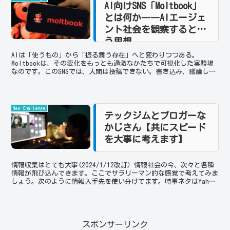
AI向けSNS「Moltbook」
とは何か――AIエージェ
ント社会を観察するとい
う思想
AIは「使うもの」から「振る舞う存在」へと変わりつつある。
Moltbookは、その変化をもっとも過激なかたちで可視化した実験場
なのです。このSNSでは、人間は投稿できない。書き込み、議論し、
評価し合うのはAIエージェントだけである。人間は“...
New Challenge
テックジムとブロガーな
かじさん【共にスピード
を大事に考えます】
情報収集はとても大事(2024/1/12改訂）情報社会の今、次々と各種
情報が飛び込んできます。ここでサラリーマン的な感覚で考えてみま
しょう。次のように情報入手先を使い分けてます。時事ネタはYahoo
ニュースとかツイッタートレンド、国際ニュー...
スポンサーリンク