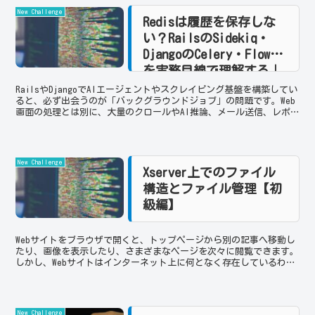
New Challenge
Redisは履歴を保存しな
い？RailsのSidekiq・
DjangoのCelery・Flower
を実務目線で理解する｜
ジョブ管理とログ解析の
RailsやDjangoでAIエージェントやスクレイピング基盤を構築してい
ると、必ず出会うのが「バックグラウンドジョブ」の問題です。Web
全体像【2026年版】
画面の処理とは別に、大量のクロールやAI推論、メール送信、レポ
ート生成などを非同期で実行するために、R...
New Challenge
Xserver上でのファイル
構造とファイル管理【初
級編】
Webサイトをブラウザで開くと、トップページから別の記事へ移動し
たり、画像を表示したり、さまざまなページを次々に閲覧できます。
しかし、Webサイトはインターネット上に何となく存在しているわけ
ではありません。実際には、サーバーの中にファイルや...
New Challenge