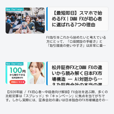
New Challenge
【最短即日】スマホで始
めるFX｜DMM FXが初心者
に選ばれる7つの理由
FX取引をこれから始めたいと考えている
方にとって、「口座開設の手軽さ」と
「取引環境の使いやすさ」は非常に重要
なポイントです。特に相場は24時間動く
ため、登録に時間がかかるサービスでは
取引チャンスを逃してしまう可能性もあ
ります。本記事では、ス...
New Challenge
松井証券FXとDMM FXの違
いから読み解く日本FX市
場構造 ― AI対話から見
えた証券会社の本当の選
び方
【2026年版 / FX初心者〜中級者向け解説】FX会社を選ぶ際、多くの
比較記事は「スプレッド」や「キャンペーン」に焦点を当てがちで
す。しかし実際には、証券会社の違いは日本独自のFX市場構造その
ものを反映しています。本記事は、生成AIとの対...