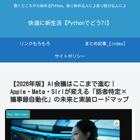
動くところから始めるPython。走り始める人に♪走り続ける人に♪
快適に新生活【Pythonでどう?!】
リンクもろもろ
まとめ記事_[index]
サイトポリシー
【2026年版】AI会議はここまで進む｜
Apple・Meta・Siriが変える「話者特定×
議事録自動化」の未来と実装ロードマップ
New Challenge