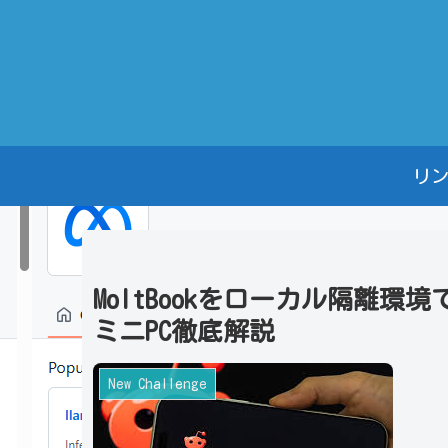
リ
MoltBookをローカル隔離環境
ミニPC徹底解説
New Challenge