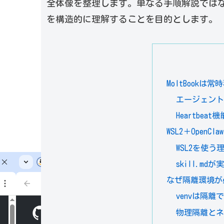
全体像を整理します。単なる手順解説では
を構造的に理解することを目的とします。
MoltBook
エージェント
Heartbe
WSL2＋Open
WSL2を使う
skill.m
なぜ隔離環境が
venvは隔離
物理隔離と