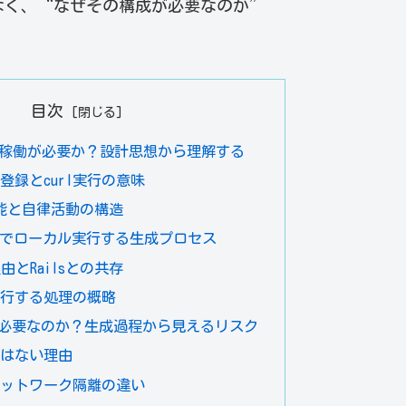
なく、“なぜその構成が必要なのか”
目次
は常時稼働が必要か？設計思想から理解する
登録とcurl実行の意味
at機能と自律活動の構造
Clawでローカル実行する生成プロセス
理由とRailsとの共存
dが実行する処理の概略
必要なのか？生成過程から見えるリスク
ではない理由
ネットワーク隔離の違い