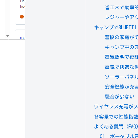
省エネで効率
レジャーやア
キャンプでBLUETTI
普段の家電が
キャンプ中の
電気照明で夜
電気で快適な
ソーラーパネ
安全機能が充
騒音が少ない
ワイヤレス充電が
各容量での性能指
よくある質問（FAQ
Q1. ポータブ