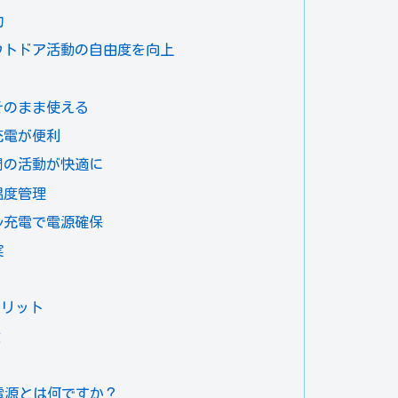
的
ウトドア活動の自由度を向上
そのまま使える
充電が便利
間の活動が快適に
温度管理
ル充電で電源確保
実
メリット
数
）
ル電源とは何ですか？