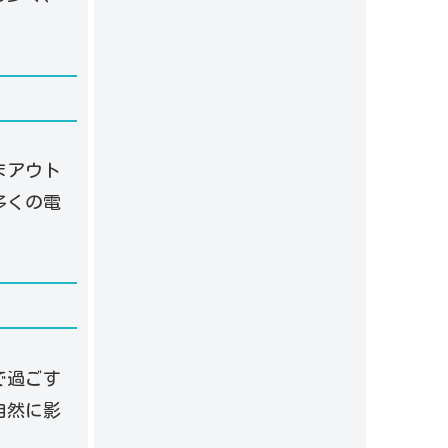
まアウト
多くの電
で過ごす
自然に影