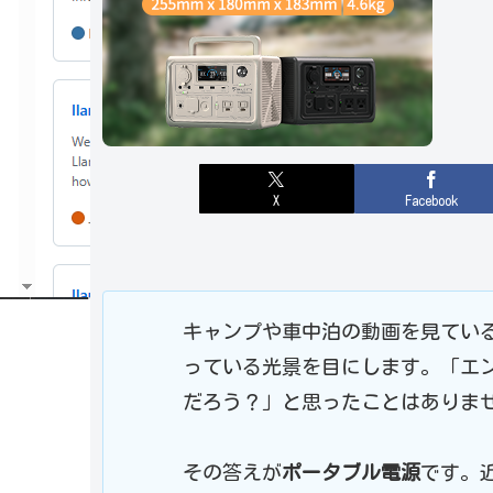
X
Facebook
キャンプや車中泊の動画を見てい
っている光景を目にします。「エ
だろう？」と思ったことはありま
その答えが
ポータブル電源
です。近