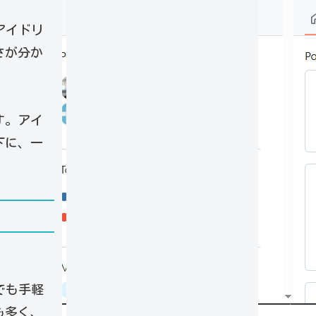
アイドリ
さが分か
す。アイ
下に、一
でも手軽
も多く、