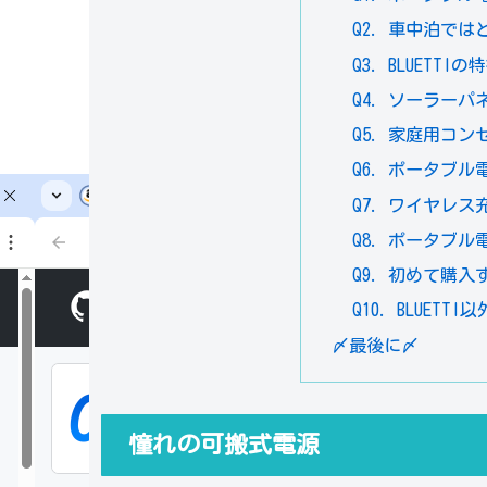
Q2. 車中泊で
Q3. BLUETT
Q4. ソーラー
Q5. 家庭用コ
Q6. ポータブ
Q7. ワイヤレ
Q8. ポータブ
Q9. 初めて購
Q10. BLUE
〆最後に〆
憧れの可搬式電源