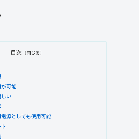
い
目次
易
用が可能
優しい
彩
用電源としても使用可能
ート
実