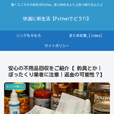
動くところから始めるPython。走り始める人に♪走り続ける人に♪
快適に新生活【Pythonでどう?!】
リンクもろもろ
まとめ記事_[index]
サイトポリシー
安心の不用品回収をご紹介【 釣具とか｜
ぼったくり業者に注意｜返金の可能性？】
ゆとりの暮らし