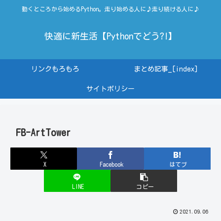
動くところから始めるPython。走り始める人に♪走り続ける人に♪
快適に新生活【Pythonでどう?!】
リンクもろもろ
まとめ記事_[index]
サイトポリシー
FB-ArtTower
X
Facebook
はてブ
LINE
コピー
2021.09.06