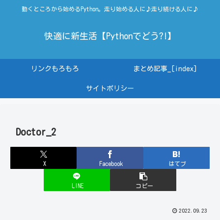
動くところから始めるPython。走り始める人に♪走り続ける人に♪
快適に新生活【Pythonでどう?!】
リンクもろもろ
まとめ記事_[index]
サイトポリシー
Doctor_2
X
Facebook
はてブ
LINE
コピー
2022.09.23