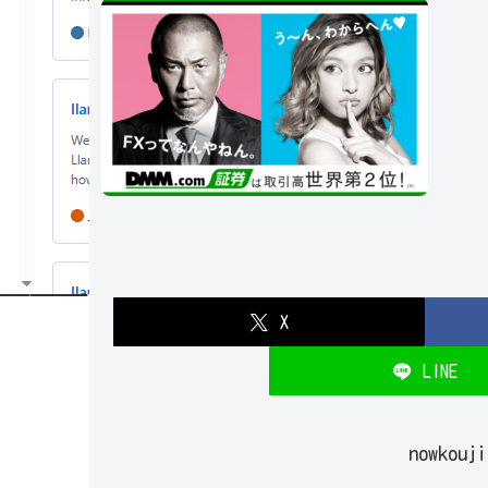
X
LINE
nowkou