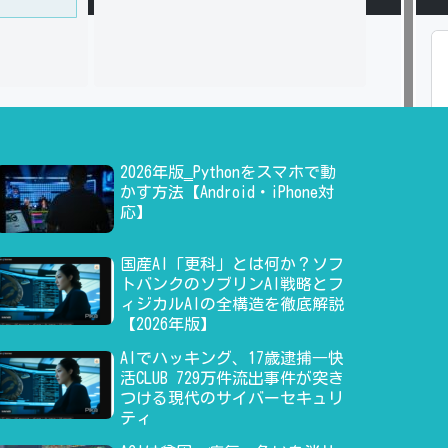
2026年版‗Pythonをスマホで動
かす方法【Android・iPhone対
応】
国産AI「更科」とは何か？ソフ
トバンクのソブリンAI戦略とフ
ィジカルAIの全構造を徹底解説
【2026年版】
AIでハッキング、17歳逮捕―快
活CLUB 729万件流出事件が突き
つける現代のサイバーセキュリ
ティ