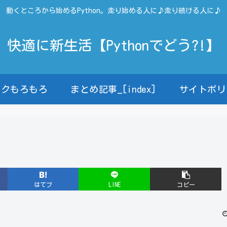
動くところから始めるPython。走り始める人に♪走り続ける人に♪
快適に新生活【Pythonでどう?!】
ンクもろもろ
まとめ記事_[index]
サイトポリ
はてブ
LINE
コピー