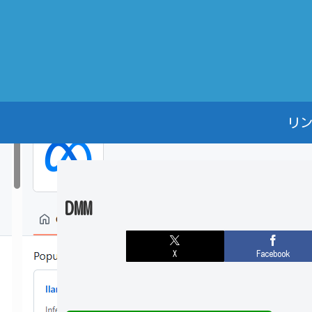
リ
DMM
X
Facebook