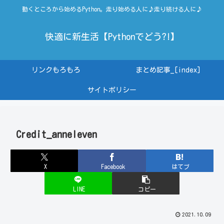
動くところから始めるPython。走り始める人に♪走り続ける人に♪
快適に新生活【Pythonでどう?!】
リンクもろもろ
まとめ記事_[index]
サイトポリシー
Credit_anneleven
X
Facebook
はてブ
LINE
コピー
2021.10.09