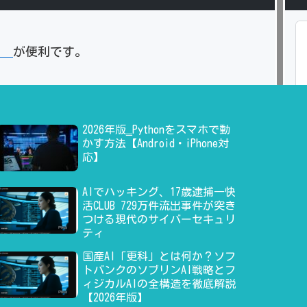
」
が便利です。
2026年版‗Pythonをスマホで動
かす方法【Android・iPhone対
応】
AIでハッキング、17歳逮捕―快
活CLUB 729万件流出事件が突き
つける現代のサイバーセキュリ
ティ
国産AI「更科」とは何か？ソフ
トバンクのソブリンAI戦略とフ
ィジカルAIの全構造を徹底解説
【2026年版】