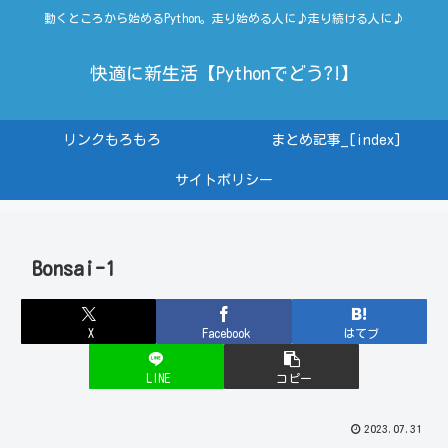
動くところから始めるPython。走り始める人に♪走り続ける人に♪
快適に新生活【Pythonでどう?!】
リンクもろもろ
まとめ記事_[index]
サイトポリシー
Bonsai-1
X
Facebook
はてブ
LINE
コピー
2023.07.31