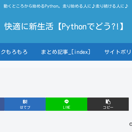
動くところから始めるPython。走り始める人に♪走り続ける人に♪
快適に新生活【Pythonでどう?!】
ンクもろもろ
まとめ記事_[index]
サイトポリ
はてブ
LINE
コピー