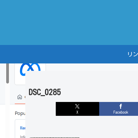
リ
DSC_0285
X
Facebook