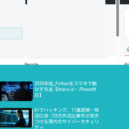
2026年版‗Pythonをスマホで動
かす方法【Android・iPhone対
応】
AIでハッキング、17歳逮捕―快
活CLUB 729万件流出事件が突き
つける現代のサイバーセキュリ
ティ