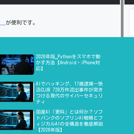
」
が便利です。
2026年版‗Pythonをスマホで動
かす方法【Android・iPhone対
応】
AIでハッキング、17歳逮捕―快
活CLUB 729万件流出事件が突き
つける現代のサイバーセキュリ
ティ
国産AI「更科」とは何か？ソフ
トバンクのソブリンAI戦略とフ
ィジカルAIの全構造を徹底解説
【2026年版】