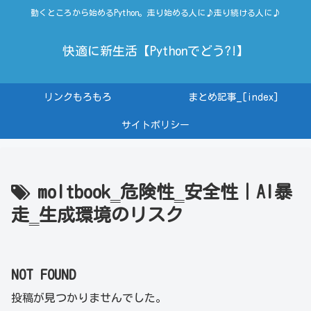
動くところから始めるPython。走り始める人に♪走り続ける人に♪
快適に新生活【Pythonでどう?!】
リンクもろもろ
まとめ記事_[index]
サイトポリシー
moltbook‗危険性‗安全性｜AI暴
走‗生成環境のリスク
NOT FOUND
投稿が見つかりませんでした。