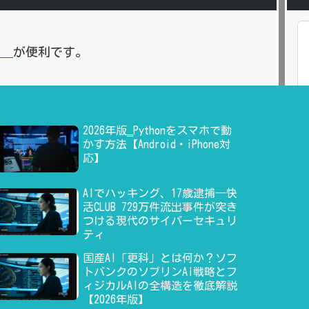
」
が便利です。
2026年版‗Pythonをスマホで動
かす方法【Android・iPhone対
応】
AIでハッキング、17歳逮捕―快
活CLUB 729万件流出事件が突き
つける現代のサイバーセキュリ
ティ
国産AI「更科」とは何か？ソフ
トバンクのソブリンAI戦略とフ
ィジカルAIの全構造を徹底解説
【2026年版】