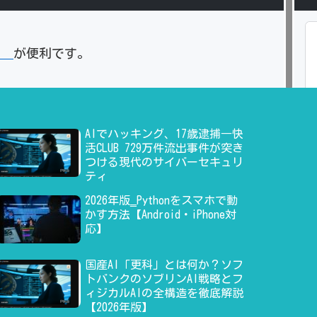
」
が便利です。
AIでハッキング、17歳逮捕―快
活CLUB 729万件流出事件が突き
つける現代のサイバーセキュリ
ティ
2026年版‗Pythonをスマホで動
かす方法【Android・iPhone対
応】
国産AI「更科」とは何か？ソフ
トバンクのソブリンAI戦略とフ
ィジカルAIの全構造を徹底解説
【2026年版】