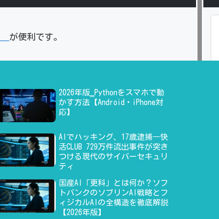
」
が便利です。
2026年版‗Pythonをスマホで動
かす方法【Android・iPhone対
応】
AIでハッキング、17歳逮捕―快
活CLUB 729万件流出事件が突き
つける現代のサイバーセキュリ
ティ
国産AI「更科」とは何か？ソフ
トバンクのソブリンAI戦略とフ
ィジカルAIの全構造を徹底解説
【2026年版】