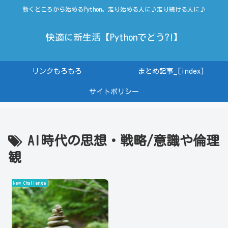
動くところから始めるPython。走り始める人に♪走り続ける人に♪
快適に新生活【Pythonでどう?!】
リンクもろもろ
まとめ記事_[index]
サイトポリシー
AI時代の思想・戦略/意識や倫理
観
New Challenge