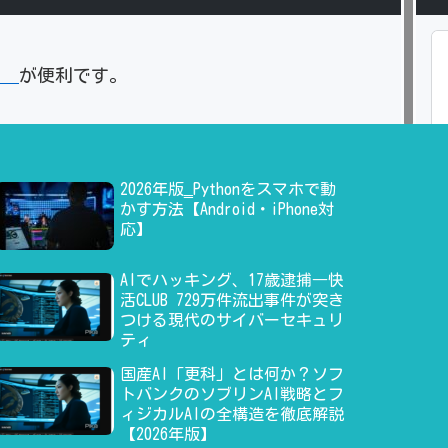
」
が便利です。
2026年版‗Pythonをスマホで動
かす方法【Android・iPhone対
応】
AIでハッキング、17歳逮捕―快
活CLUB 729万件流出事件が突き
つける現代のサイバーセキュリ
ティ
国産AI「更科」とは何か？ソフ
トバンクのソブリンAI戦略とフ
ィジカルAIの全構造を徹底解説
【2026年版】