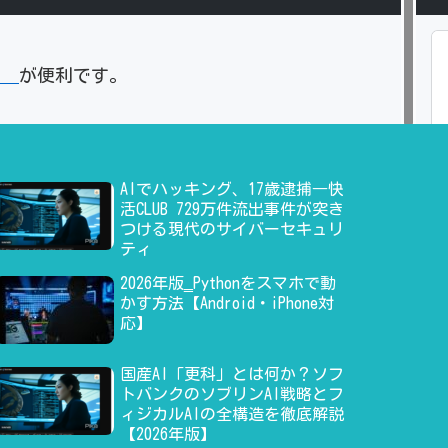
」
が便利です。
AIでハッキング、17歳逮捕―快
活CLUB 729万件流出事件が突き
つける現代のサイバーセキュリ
ティ
2026年版‗Pythonをスマホで動
かす方法【Android・iPhone対
応】
国産AI「更科」とは何か？ソフ
トバンクのソブリンAI戦略とフ
ィジカルAIの全構造を徹底解説
【2026年版】