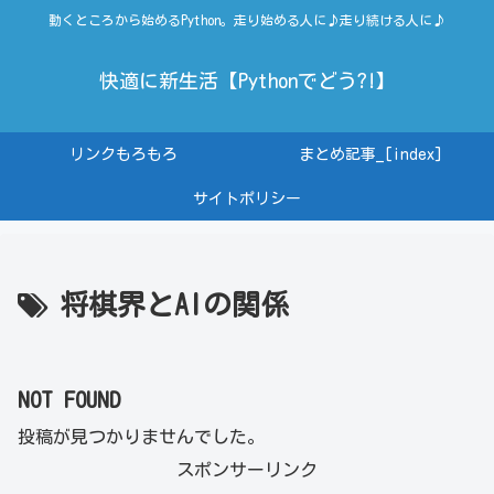
動くところから始めるPython。走り始める人に♪走り続ける人に♪
快適に新生活【Pythonでどう?!】
リンクもろもろ
まとめ記事_[index]
サイトポリシー
将棋界とAIの関係
NOT FOUND
投稿が見つかりませんでした。
スポンサーリンク