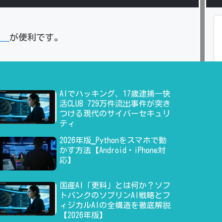
」
が便利です。
AIでハッキング、17歳逮捕―快
活CLUB 729万件流出事件が突き
つける現代のサイバーセキュリ
ティ
2026年版‗Pythonをスマホで動
かす方法【Android・iPhone対
応】
国産AI「更科」とは何か？ソフ
トバンクのソブリンAI戦略とフ
ィジカルAIの全構造を徹底解説
【2026年版】