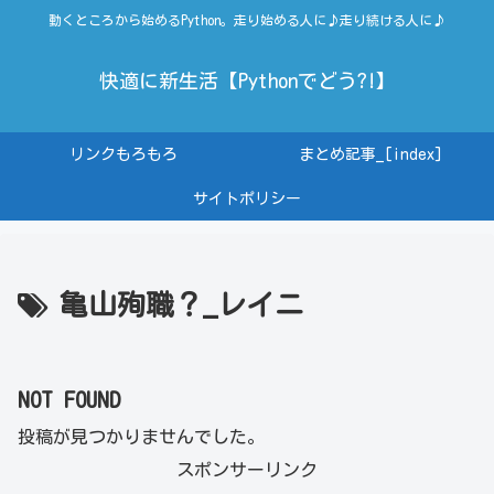
動くところから始めるPython。走り始める人に♪走り続ける人に♪
快適に新生活【Pythonでどう?!】
リンクもろもろ
まとめ記事_[index]
サイトポリシー
亀山殉職？_レイニ
NOT FOUND
投稿が見つかりませんでした。
スポンサーリンク