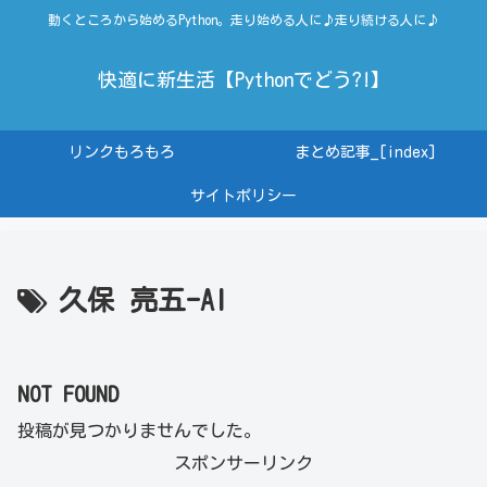
動くところから始めるPython。走り始める人に♪走り続ける人に♪
快適に新生活【Pythonでどう?!】
リンクもろもろ
まとめ記事_[index]
サイトポリシー
久保 亮五-AI
NOT FOUND
投稿が見つかりませんでした。
スポンサーリンク