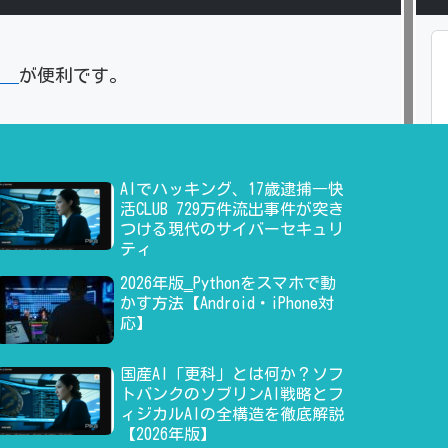
」
が便利です。
AIでハッキング、17歳逮捕―快
活CLUB 729万件流出事件が突き
つける現代のサイバーセキュリ
ティ
2026年版‗Pythonをスマホで動
かす方法【Android・iPhone対
応】
国産AI「更科」とは何か？ソフ
トバンクのソブリンAI戦略とフ
ィジカルAIの全構造を徹底解説
【2026年版】