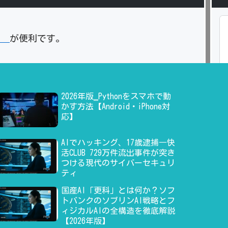
」
が便利です。
2026年版‗Pythonをスマホで動
かす方法【Android・iPhone対
応】
AIでハッキング、17歳逮捕―快
活CLUB 729万件流出事件が突き
つける現代のサイバーセキュリ
ティ
国産AI「更科」とは何か？ソフ
トバンクのソブリンAI戦略とフ
ィジカルAIの全構造を徹底解説
【2026年版】