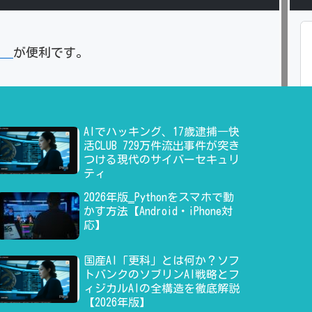
」
が便利です。
AIでハッキング、17歳逮捕―快
活CLUB 729万件流出事件が突き
つける現代のサイバーセキュリ
ティ
2026年版‗Pythonをスマホで動
かす方法【Android・iPhone対
応】
国産AI「更科」とは何か？ソフ
トバンクのソブリンAI戦略とフ
ィジカルAIの全構造を徹底解説
【2026年版】